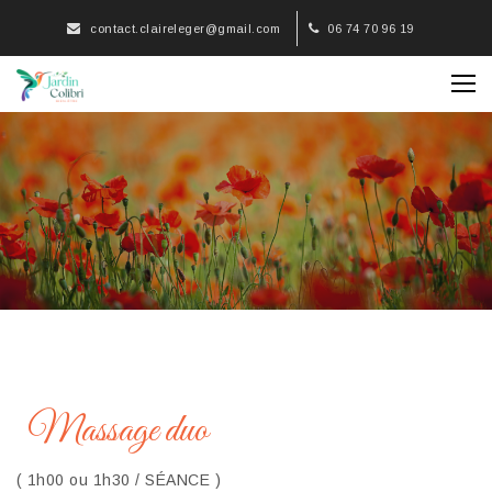
contact.claireleger@gmail.com
06 74 70 96 19
Massage duo
( 1h00 ou 1h30
/ SÉANCE
)